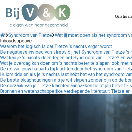
Gratis in
Syndroom van Tietze
Wat jij moet doen als het syndroom va
Inhoudsopgave
Waarom het logisch is dat Tietze ’s nachts erger wordt
De negatieve invloed van stress bij het Syndroom van Tietze ‘s 
Wat kan je ‘s nachts doen tegen het Syndroom van Tietze? En wat
Wat je overdag kan doen om ’s nachts beter te slapen, ook met 
De rol van jouw huisarts bij klachten door het syndroom van Tiet
Hulpmiddelen als je 's nachts last hebt het van het syndroom va
De beste slaaphoudingen als je wil slapen zonder pijn op de bor
De oorzaak van je Tietze klachten aanpakken helpt jou beter te 
Bronnen en wetenschappelijke verdiepende literatuur: Tietze en