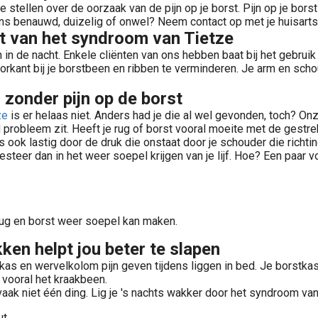
 stellen over de oorzaak van de pijn op je borst. Pijn op je borst
eens benauwd, duizelig of onwel? Neem contact op met je huisarts
het van het syndroom van Tietze
n de nacht. Enkele cliënten van ons hebben baat bij het gebruik v
oorkant bij je borstbeen en ribben te verminderen. Je arm en sch
 zonder pijn op de borst
ze
is er helaas niet. Anders had je die al wel gevonden, toch? Onze
d probleem zit. Heeft je rug of borst vooral moeite met de gestr
 is ook lastig door de druk die onstaat door je schouder die richti
teer dan in het weer soepel krijgen van je lijf. Hoe? Een paar 
rug en borst weer soepel kan maken.
ken helpt jou beter te slapen
rstkas en wervelkolom pijn geven tijdens liggen in bed. Je borstka
n vooral het kraakbeen.
 vaak niet één ding. Lig je 's nachts wakker door het syndroom va
ut