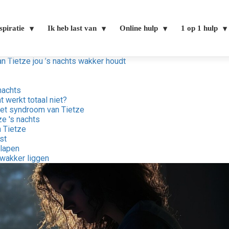
spiratie
Ik heb last van
Online hulp
1 op 1 hulp
n Tietze jou ’s nachts wakker houdt
nachts
 werkt totaal niet?
het syndroom van Tietze
ze 's nachts
n Tietze
st
slapen
 wakker liggen