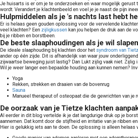
Je huisarts is er om je te onderzoeken en waar mogelijk gerust te
wordt. Verandert je klachtenbeeld en voel je je naast de pijn in
Hulpmiddelen als je 's nachts last hebt 
Er is helaas geen gouden oplossing voor de vervelende klachten i
veel klachten? Een
zijligkussen
kan jou helpen de druk aan de v
bij je ribben en borstbeen.
De beste slaaphoudingen als je wil slapen
De ideale slaaphouding bij klachten door het
syndroom van Tiet
ander op één zijde. Dit is afhandelijk van waar jouw onderliggen
zijwaartse beweging juist lastig? Dan Lukt zijlig vaak niet. Zijlig
Wil je weer langer een bepaalde houding aan kunnen nemen? Inves
Yoga
Rekken, strekken en draaien van de bovenrug
Sauna
Manueel therapeut of osteopaat die de gewrichten van je 
De oorzaak van je Tietze klachten aanpak
Al eerder in dit blog vertelde ik je dat langdurige druk op je bo
aannemen. Dat komt door de stijfheid en irritatie van je ribben e
Hier is gelukkig iets aan te doen. De oplossing is alleen helaas
Goede manier van ademen aanleren met een ademtherape