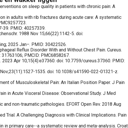
tions on sleep quality in patients with chronic pain: A
 in adults with rib fractures during acute care: A systematic
: PMC9257723.
:37-39. PMID: 40257339.
chenschr. 1988 Nov 15;66(22):1142-5. doi:
ishing; 2025 Jan–. PMID: 30422526.
phageal Reflux Disorder With and Without Chest Pain. Cureus.
MID: 31763106; PMCID: PMC6858267.
s. 2023 Apr 10;15(4):e37360. doi: 10.7759/cureus.37360. PMID:
22 Nov;23(11):1527-1535. doi: 10.1038/s41590-022-01321-z.
ent of Musculoskeletal Pain: An Italian Position Paper. J Pain
ain in Acute Visceral Disease: Observational Study. J Med
matic and non-traumatic pathologies. EFORT Open Rev. 2018 Aug
Trial. A Challenging Diagnosis with Clinical Implications. Pain
in in primary care--a systematic review and meta-analysis. Croat