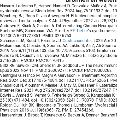
Navarro-Ledesma S, Hamed-Hamed D, Gonzalez-Muñoz A, Pruimboom
systematic review. Sleep Med Rev. 2024 Aug;76:101937. doi: 1
Weinberg BJ, Roos R, van Aswegen H. Effectiveness of nonpharmac
review and meta-analysis. S Afr J Physiother. 2022 Jun 28;78
Andrews E, Klunk A, Giardini A. Differentiating Chronic Neurop
Boehme MW, Scherbaum WA, Pfeiffer EF.
Tietze
's syndrome--a 
10.1007/BF01727851. PMID: 3236763.
Schumann JA, Sood T, Parente JJ.
Costochondritis
. 2024 Apr 20.
Mohammad S, Chandio B, Soomro AA, Lakho S, Ali Z, Ali Soomro Z
2019 Nov 8;11(11):e6103. doi: 10.7759/cureus.6103. Erratum i
Kuridze N, Okuashvili I, Tsverava M, Minadze E. Tietze Syndro
37182083; PMCID: PMC10170415.
Biltz RG, Sawicki CM, Sheridan JF, Godbout JP. The neuroimmun
Epub 2022 Nov 11. PMID: 36369271; PMCID: PMC10000282.
Ventriglia G, Franco M, Magni A, Gervasoni F. Treatment Algori
Res. 2024 Dec 3;17:4075-4084. doi: 10.2147/JPR.S452661. 
Shaballout N, Aloumar A, Manuel J, May M, Beissner F. Laterali
Internet Res. 2021 Aug 27;23(8):e27247. doi: 10.2196/27247
Edwin J, Ahmed S, Verma S, Tytherleigh-Strong G, Karuppaiah K, 
25;3(8):471-484. doi: 10.1302/2058-5241.3.170078. PMID: 3
Roldan CJ, Huh BK. Iliocostalis Thoracis-Lumborum Myofascial Pa
Physician. 2016 Jul;19(6):363-72. PMID: 27454266.
Haasenritter J, Biroga T, Keunecke C, Becker A, Donner-Banzhoff 