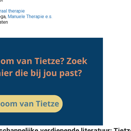
raal therapie
oga,
Manuele Therapie e.s.
aten
chappelijke verdiepende literatuur: Tietz