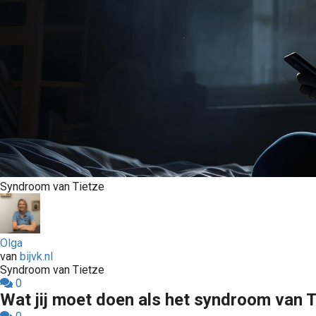
Syndroom van Tietze
Olga
van
bijvk.nl
Syndroom van Tietze
0
Wat jij moet doen als het syndroom van T