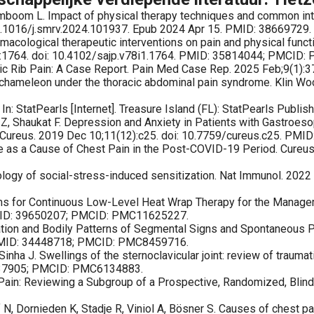
 L. Impact of physical therapy techniques and common interven
0.1016/j.smrv.2024.101937. Epub 2024 Apr 15. PMID: 38669729.
ological therapeutic interventions on pain and physical function
(1):1764. doi: 10.4102/sajp.v78i1.1764. PMID: 35814044; PMCID
athic Rib Pain: A Case Report. Pain Med Case Rep. 2025 Feb;9(1)
chameleon under the thoracic abdominal pain syndrome. Klin Wo
 In: StatPearls [Internet]. Treasure Island (FL): StatPearls Publ
, Shaukat F. Depression and Anxiety in Patients with Gastroeso
n: Cureus. 2019 Dec 10;11(12):c25. doi: 10.7759/cureus.c25. P
me as a Cause of Chest Pain in the Post-COVID-19 Period. Cureu
ology of social-stress-induced sensitization. Nat Immunol. 20
thms for Continuous Low-Level Heat Wrap Therapy for the Managem
PMID: 39650207; PMCID: PMC11625227.
zation and Bodily Patterns of Segmental Signs and Spontaneous P
. PMID: 34448718; PMCID: PMC8459716.
Sinha J. Swellings of the sternoclavicular joint: review of trau
0237905; PMCID: PMC6134883.
in: Reviewing a Subgroup of a Prospective, Randomized, Blinded 
N, Dornieden K, Stadje R, Viniol A, Bösner S. Causes of chest pa