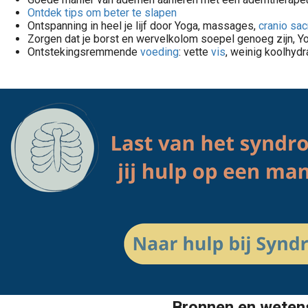
Ontdek tips om beter te slapen
Ontspanning in heel je lijf door Yoga, massages,
cranio sac
Zorgen dat je borst en wervelkolom soepel genoeg zijn, Y
Ontstekingsremmende
voeding
: vette
vis
, weinig koolhydr
Bronnen en wetens