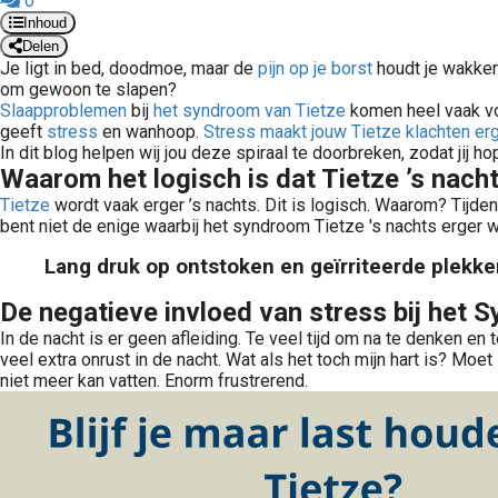
0
Inhoud
Delen
Je ligt in bed, doodmoe, maar de
pijn op je borst
houdt je wakker.
om gewoon te slapen?
Slaapproblemen
bij
het syndroom van Tietze
komen heel vaak vo
geeft
stress
en wanhoop.
Stress maakt jouw Tietze klachten erg
In dit blog helpen wij jou deze spiraal te doorbreken, zodat jij ho
Waarom het logisch is dat Tietze ’s nach
Tietze
wordt vaak erger ’s nachts. Dit is logisch. Waarom? Tijden
bent niet de enige waarbij het syndroom Tietze 's nachts erger w
Lang druk op ontstoken en geïrriteerde plekken 
De negatieve invloed van stress bij het 
In de nacht is er geen afleiding. Te veel tijd om na te denken en
veel extra onrust in de nacht. Wat als het toch mijn hart is? M
niet meer kan vatten. Enorm frustrerend.