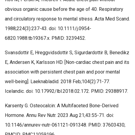
obvious organic cause before the age of 40. Respiratory
and circulatory response to mental stress. Acta Med Scand.
1988;224(3):237-43. doi: 10.1111/j.0954-
6820.1988.tb19367.x. PMID: 3239452.
Svansdottir E, Hreggvidsdottir S, Sigurdardottir B, Benedikz
E, Andersen K, Karlsson HD. [Non-cardiac chest pain and its
association with persistent chest pain and poor mental
well-being]. Laeknabladid. 2018 Feb;104(2):71-77.
Icelandic. doi: 10.17992/lbl.2018.02.172. PMID: 29388917.
Karsenty G. Osteocalcin: A Multifaceted Bone-Derived
Hormone. Annu Rev Nutr. 2023 Aug 21;43:55-71. doi:
10.1146/annurev-nutr-061121-091348. PMID: 37603430;
PMCID: PMC11059196.