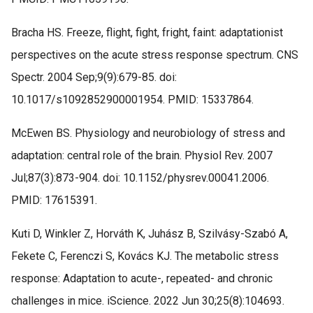
Bracha HS. Freeze, flight, fight, fright, faint: adaptationist
perspectives on the acute stress response spectrum. CNS
Spectr. 2004 Sep;9(9):679-85. doi:
10.1017/s1092852900001954. PMID: 15337864.
McEwen BS. Physiology and neurobiology of stress and
adaptation: central role of the brain. Physiol Rev. 2007
Jul;87(3):873-904. doi: 10.1152/physrev.00041.2006.
PMID: 17615391.
Kuti D, Winkler Z, Horváth K, Juhász B, Szilvásy-Szabó A,
Fekete C, Ferenczi S, Kovács KJ. The metabolic stress
response: Adaptation to acute-, repeated- and chronic
challenges in mice. iScience. 2022 Jun 30;25(8):104693.