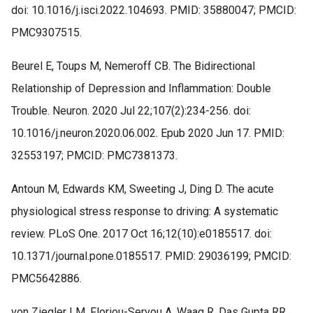
doi: 10.1016/j.isci.2022.104693. PMID: 35880047; PMCID:
PMC9307515.
Beurel E, Toups M, Nemeroff CB. The Bidirectional
Relationship of Depression and Inflammation: Double
Trouble. Neuron. 2020 Jul 22;107(2):234-256. doi:
10.1016/j.neuron.2020.06.002. Epub 2020 Jun 17. PMID:
32553197; PMCID: PMC7381373.
Antoun M, Edwards KM, Sweeting J, Ding D. The acute
physiological stress response to driving: A systematic
review. PLoS One. 2017 Oct 16;12(10):e0185517. doi:
10.1371/journal.pone.0185517. PMID: 29036199; PMCID:
PMC5642886.
von Ziegler LM, Floriou-Servou A, Waag R, Das Gupta RR,