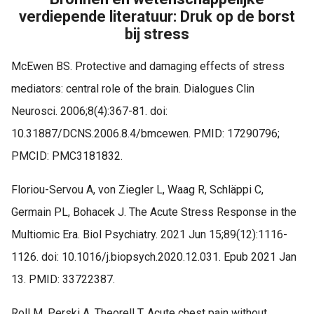
verdiepende literatuur: Druk op de borst
bij stress
McEwen BS. Protective and damaging effects of stress
mediators: central role of the brain. Dialogues Clin
Neurosci. 2006;8(4):367-81. doi:
10.31887/DCNS.2006.8.4/bmcewen. PMID: 17290796;
PMCID: PMC3181832.
Floriou-Servou A, von Ziegler L, Waag R, Schläppi C,
Germain PL, Bohacek J. The Acute Stress Response in the
Multiomic Era. Biol Psychiatry. 2021 Jun 15;89(12):1116-
1126. doi: 10.1016/j.biopsych.2020.12.031. Epub 2021 Jan
13. PMID: 33722387.
Roll M, Perski A, Theorell T. Acute chest pain without