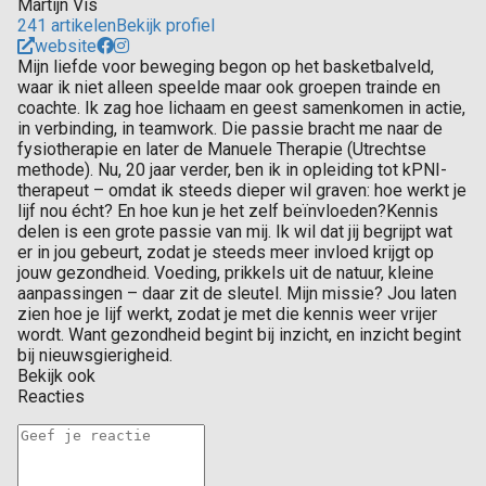
Martijn Vis
241 artikelen
Bekijk profiel
website
Mijn liefde voor beweging begon op het basketbalveld,
waar ik niet alleen speelde maar ook groepen trainde en
coachte. Ik zag hoe lichaam en geest samenkomen in actie,
in verbinding, in teamwork. Die passie bracht me naar de
fysiotherapie en later de Manuele Therapie (Utrechtse
methode). Nu, 20 jaar verder, ben ik in opleiding tot kPNI-
therapeut – omdat ik steeds dieper wil graven: hoe werkt je
lijf nou écht? En hoe kun je het zelf beïnvloeden?Kennis
delen is een grote passie van mij. Ik wil dat jij begrijpt wat
er in jou gebeurt, zodat je steeds meer invloed krijgt op
jouw gezondheid. Voeding, prikkels uit de natuur, kleine
aanpassingen – daar zit de sleutel. Mijn missie? Jou laten
zien hoe je lijf werkt, zodat je met die kennis weer vrijer
wordt. Want gezondheid begint bij inzicht, en inzicht begint
bij nieuwsgierigheid.
Bekijk ook
Reacties