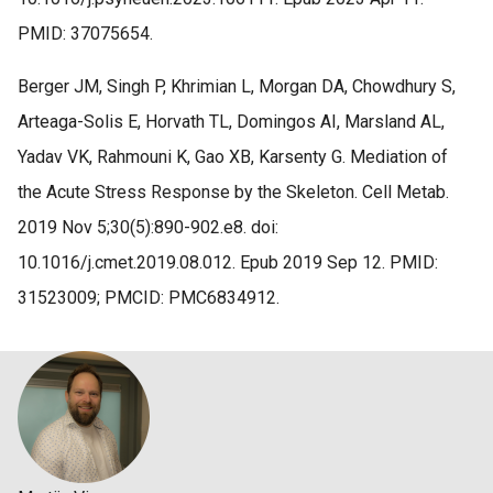
PMID: 37075654.
Berger JM, Singh P, Khrimian L, Morgan DA, Chowdhury S,
Arteaga-Solis E, Horvath TL, Domingos AI, Marsland AL,
Yadav VK, Rahmouni K, Gao XB, Karsenty G. Mediation of
the Acute Stress Response by the Skeleton. Cell Metab.
2019 Nov 5;30(5):890-902.e8. doi:
10.1016/j.cmet.2019.08.012. Epub 2019 Sep 12. PMID:
31523009; PMCID: PMC6834912.