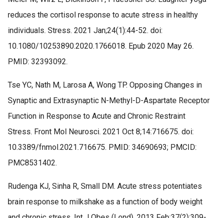
reduces the cortisol response to acute stress in healthy
individuals. Stress. 2021 Jan;24(1):44-52. doi:
10.1080/10253890.2020.1766018. Epub 2020 May 26.
PMID: 32393092.
Tse YC, Nath M, Larosa A, Wong TP. Opposing Changes in
Synaptic and Extrasynaptic N-Methyl-D-Aspartate Receptor
Function in Response to Acute and Chronic Restraint
Stress. Front Mol Neurosci. 2021 Oct 8;14:716675. doi:
10.3389/fnmol.2021.716675. PMID: 34690693; PMCID:
PMC8531402.
Rudenga KJ, Sinha R, Small DM. Acute stress potentiates
brain response to milkshake as a function of body weight
and chronic stress. Int J Obes (Lond). 2013 Feb;37(2):309-