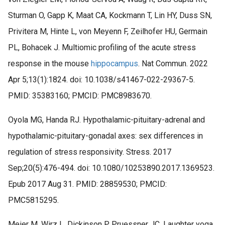
Sturman O, Gapp K, Maat CA, Kockmann T, Lin HY, Duss SN,
Privitera M, Hinte L, von Meyenn F, Zeilhofer HU, Germain
PL, Bohacek J. Multiomic profiling of the acute stress
response in the mouse
hippocampus
. Nat Commun. 2022
Apr 5;13(1):1824. doi: 10.1038/s41467-022-29367-5.
PMID: 35383160; PMCID: PMC8983670.
Oyola MG, Handa RJ. Hypothalamic-pituitary-adrenal and
hypothalamic-pituitary-gonadal axes: sex differences in
regulation of stress responsivity. Stress. 2017
Sep;20(5):476-494. doi: 10.1080/10253890.2017.1369523.
Epub 2017 Aug 31. PMID: 28859530; PMCID:
PMC5815295.
Meier M, Wirz L, Dickinson P, Pruessner JC. Laughter yoga