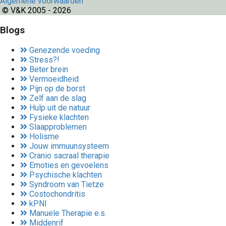
Algemene voorwaarden
© V&K 2005 - 2026
Blogs
Genezende voeding
Stress?!
Beter brein
Vermoeidheid
Pijn op de borst
Zelf aan de slag
Hulp uit de natuur
Fysieke klachten
Slaapproblemen
Holisme
Jouw immuunsysteem
Cranio sacraal therapie
Emoties en gevoelens
Psychische klachten
Syndroom van Tietze
Costochondritis
kPNI
Manuele Therapie e.s.
Middenrif