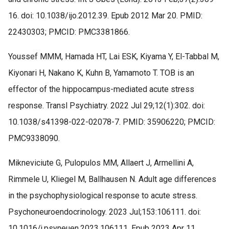
16. doi: 10.1038/ijo.2012.39. Epub 2012 Mar 20. PMID:
22430303; PMCID: PMC3381866.
Youssef MMM, Hamada HT, Lai ESK, Kiyama Y, El-Tabbal M,
Kiyonari H, Nakano K, Kuhn B, Yamamoto T. TOB is an
effector of the hippocampus-mediated acute stress
response. Transl Psychiatry. 2022 Jul 29;12(1):302. doi:
10.1038/s41398-022-02078-7. PMID: 35906220; PMCID:
PMC9338090.
Mikneviciute G, Pulopulos MM, Allaert J, Armellini A,
Rimmele U, Kliegel M, Ballhausen N. Adult age differences
in the psychophysiological response to acute stress.
Psychoneuroendocrinology. 2023 Jul;153:106111. doi:
10.1016/j.psyneuen.2023.106111. Epub 2023 Apr 11.