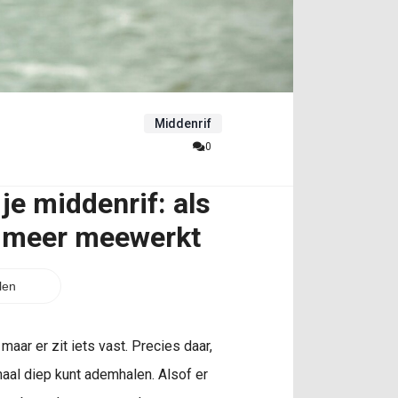
Middenrif
0
je middenrif: als
et meer meewerkt
len
maar er zit iets vast. Precies daar,
emaal diep kunt ademhalen. Alsof er