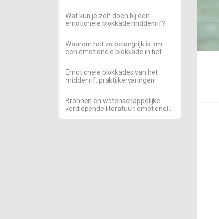
beweging?
Wat kun je zelf doen bij een
emotionele blokkade middenrif?
Waarom het zo belangrijk is om
een emotionele blokkade in het
middenrif serieus te nemen
Emotionele blokkades van het
middenrif: praktijkervaringen
Bronnen en wetenschappelijke
verdiepende literatuur: emotionele
blokkade in je middenrif