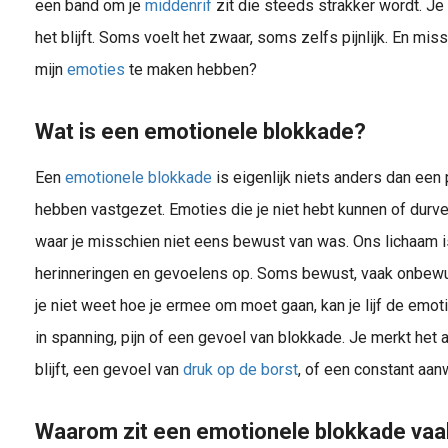
een band om je
middenrif
zit die steeds strakker wordt. J
het blijft. Soms voelt het zwaar, soms zelfs pijnlijk. En miss
mijn
emoties
te maken hebben?
Wat is een emotionele blokkade?
Een
emotionele blokkade
is eigenlijk niets anders dan een p
hebben vastgezet. Emoties die je niet hebt kunnen of durven
waar je misschien niet eens bewust van was. Ons lichaam is
herinneringen en gevoelens op. Soms bewust, vaak onbewust
je niet weet hoe je ermee om moet gaan, kan je lijf de emotie
in spanning, pijn of een gevoel van blokkade. Je merkt het 
blijft, een gevoel van
druk op de borst
, of een constant aan
Waarom zit een emotionele blokkade vaak