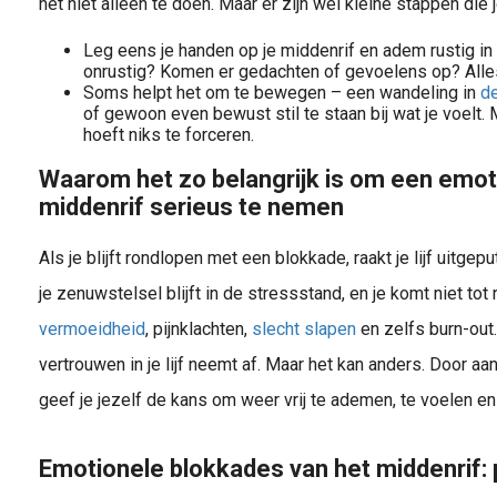
het niet alleen te doen. Maar er zijn wel kleine stappen die j
Leg eens je handen op je middenrif en adem rustig in 
onrustig? Komen er gedachten of gevoelens op? Alle
Soms helpt het om te bewegen – een wandeling in
de
of gewoon even bewust stil te staan bij wat je voelt. 
hoeft niks te forceren.
Waarom het zo belangrijk is om een emot
middenrif serieus te nemen
Als je blijft rondlopen met een blokkade, raakt je lijf uitgep
je zenuwstelsel blijft in de stressstand, en je komt niet tot 
vermoeidheid
, pijnklachten,
slecht slapen
en zelfs burn-out.
vertrouwen in je lijf neemt af. Maar het kan anders. Door aa
geef je jezelf de kans om weer vrij te ademen, te voelen en
Emotionele blokkades van het middenrif: 