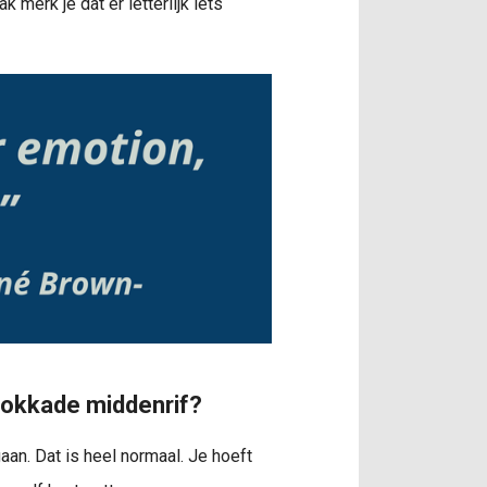
k merk je dat er letterlijk iets
blokkade middenrif?
an. Dat is heel normaal. Je hoeft