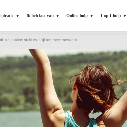
spiratie
Ik heb last van
Online hulp
1 op 1 hulp
f: als je adem stokt en je lijf niet meer meewerkt