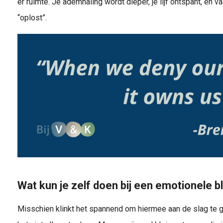
er ruimte. Je ademhaling wordt dieper, je lijf ontspant, en vaa
“oplost”.
Wat kun je zelf doen bij een emotionele 
Misschien klinkt het spannend om hiermee aan de slag te ga