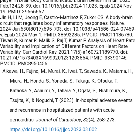
player in brain-body communication. Brain Behav Immun. 2025
Feb;124:28-39. doi: 10.1016/j.bbi.2024.11.023. Epub 2024 Nov
19. PMID: 39566667.
Jin H, Li M, Jeong E, Castro-Martinez F, Zuker CS. A body-brain
circuit that regulates body inflammatory responses. Nature.
2024 Jun;630(8017):695-703. doi: 10.1038/s41586-024-07469-
y. Epub 2024 May 1. PMID: 38692285; PMCID: PMC11186780.
Tiwari R, Kumar R, Malik S, Raj T, Kumar P. Analysis of Heart Rate
Variability and Implication of Different Factors on Heart Rate
Variability. Curr Cardiol Rev. 2021;17(5):e160721189770. doi:
10.2174/1573403X16999201231203854. PMID: 33390146;
PMCID: PMC8950456.
Aikawa, H., Fujino, M., Murai, K., Iwai, T., Sawada, K., Matama, H.,
Miura, H., Honda, S., Yoneda, S., Takagi, K., Otsuka, F.,
Kataoka, Y., Asaumi, Y., Tahara, Y., Ogata, S., Nishimura, K.,
Tsujita, K., & Noguchi, T. (2023). In-hospital adverse events
and recurrence in hospitalized patients with acute
pericarditis.
Journal of Cardiology
,
82
(4), 268-273.
https://doi.org/10.1016/j.jjcc.2023.03.002