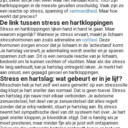
zijn, zeker als je niet weet waar het vandaan komt. Toch zijn
hartkloppingen in de meeste gevallen onschuldig. Vaak zijn ze
een reactie op stress, spanning of
vermoeidheid
. Maar hoe
werkt dat precies?
De link tussen stress en hartkloppingen
Stress en hartkloppingen lijken hand in hand te gaan. Maar
waarom eigenlijk? Wanneer je stress ervaart, maakt je lichaam
stresshormonen aan zoals adrenaline en
cortisol
. Deze
hormonen zorgen ervoor dat je lichaam in de ‘actiestand’ komt.
Je hartslag versnelt, je ademhaling wordt sneller en je spieren
spannen zich aan. Dit is een oeroude reactie van je lichaam,
bedoeld om te kunnen vechten of vluchten. Maar als die stress
te lang aanhoudt, kan je hartslag ontregeld raken. Je merkt het
aan onrust, een gejaagd gevoel en hartkloppingen.
Stress en hartslag: wat gebeurt er in je lijf?
Misschien heb je het zelf wel eens gemerkt: op een stressvolle
dag klopt je hart sneller dan normaal. Dat is geen toeval. Stress
en hartslag zijn nauw met elkaar verbonden. Je autonome
zenuwstelsel, het deel van je zenuwstelsel dat alles regelt
zonder dat je erbij nadenkt, stuurt je hartslag aan. Bij stress
neemt het sympathische deel van dit systeem het over. Je hart
gaat sneller kloppen, je bloeddruk stijgt. Dat is handig als je
moet presteren, maar minder fijn als je juist wilt ontspannen.