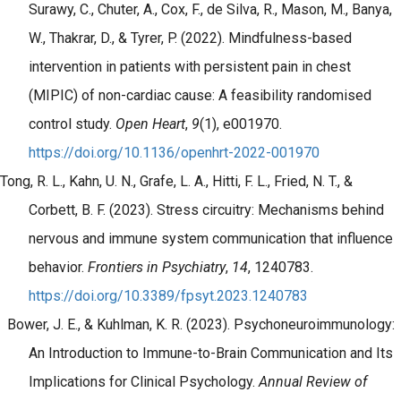
Surawy, C., Chuter, A., Cox, F., de Silva, R., Mason, M., Banya,
W., Thakrar, D., & Tyrer, P. (2022). Mindfulness-based
intervention in patients with persistent pain in chest
(MIPIC) of non-cardiac cause: A feasibility randomised
control study.
Open Heart
,
9
(1), e001970.
https://doi.org/10.1136/openhrt-2022-001970
Tong, R. L., Kahn, U. N., Grafe, L. A., Hitti, F. L., Fried, N. T., &
Corbett, B. F. (2023). Stress circuitry: Mechanisms behind
nervous and immune system communication that influence
behavior.
Frontiers in Psychiatry
,
14
, 1240783.
https://doi.org/10.3389/fpsyt.2023.1240783
Bower, J. E., & Kuhlman, K. R. (2023). Psychoneuroimmunology:
An Introduction to Immune-to-Brain Communication and Its
Implications for Clinical Psychology.
Annual Review of