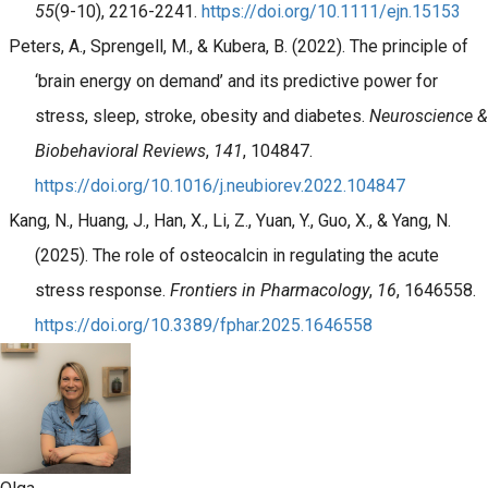
55
(9-10), 2216-2241.
https://doi.org/10.1111/ejn.15153
Peters, A., Sprengell, M., & Kubera, B. (2022). The principle of
‘brain energy on demand’ and its predictive power for
stress, sleep, stroke, obesity and diabetes.
Neuroscience &
Biobehavioral Reviews
,
141
, 104847.
https://doi.org/10.1016/j.neubiorev.2022.104847
Kang, N., Huang, J., Han, X., Li, Z., Yuan, Y., Guo, X., & Yang, N.
(2025). The role of osteocalcin in regulating the acute
stress response.
Frontiers in Pharmacology
,
16
, 1646558.
https://doi.org/10.3389/fphar.2025.1646558