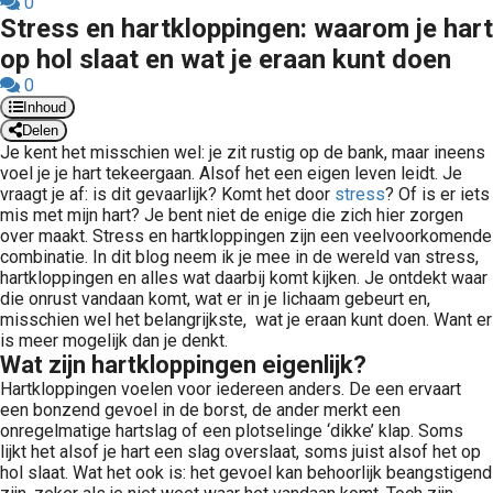
0
Stress en hartkloppingen: waarom je hart
op hol slaat en wat je eraan kunt doen
0
Inhoud
Delen
Je kent het misschien wel: je zit rustig op de bank, maar ineens
voel je je hart tekeergaan. Alsof het een eigen leven leidt. Je
vraagt je af: is dit gevaarlijk? Komt het door
stress
? Of is er iets
mis met mijn hart? Je bent niet de enige die zich hier zorgen
over maakt. Stress en hartkloppingen zijn een veelvoorkomende
combinatie. In dit blog neem ik je mee in de wereld van stress,
hartkloppingen en alles wat daarbij komt kijken. Je ontdekt waar
die onrust vandaan komt, wat er in je lichaam gebeurt en,
misschien wel het belangrijkste, wat je eraan kunt doen. Want er
is meer mogelijk dan je denkt.
Wat zijn hartkloppingen eigenlijk?
Hartkloppingen voelen voor iedereen anders. De een ervaart
een bonzend gevoel in de borst, de ander merkt een
onregelmatige hartslag of een plotselinge ‘dikke’ klap. Soms
lijkt het alsof je hart een slag overslaat, soms juist alsof het op
hol slaat. Wat het ook is: het gevoel kan behoorlijk beangstigend