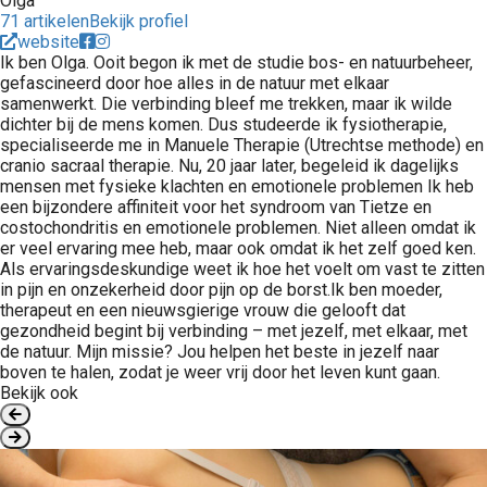
Olga
71 artikelen
Bekijk profiel
website
Ik ben Olga. Ooit begon ik met de studie bos- en natuurbeheer,
gefascineerd door hoe alles in de natuur met elkaar
samenwerkt. Die verbinding bleef me trekken, maar ik wilde
dichter bij de mens komen. Dus studeerde ik fysiotherapie,
specialiseerde me in Manuele Therapie (Utrechtse methode) en
cranio sacraal therapie. Nu, 20 jaar later, begeleid ik dagelijks
mensen met fysieke klachten en emotionele problemen Ik heb
een bijzondere affiniteit voor het syndroom van Tietze en
costochondritis en emotionele problemen. Niet alleen omdat ik
er veel ervaring mee heb, maar ook omdat ik het zelf goed ken.
Als ervaringsdeskundige weet ik hoe het voelt om vast te zitten
in pijn en onzekerheid door pijn op de borst.Ik ben moeder,
therapeut en een nieuwsgierige vrouw die gelooft dat
gezondheid begint bij verbinding – met jezelf, met elkaar, met
de natuur. Mijn missie? Jou helpen het beste in jezelf naar
boven te halen, zodat je weer vrij door het leven kunt gaan.
Bekijk ook