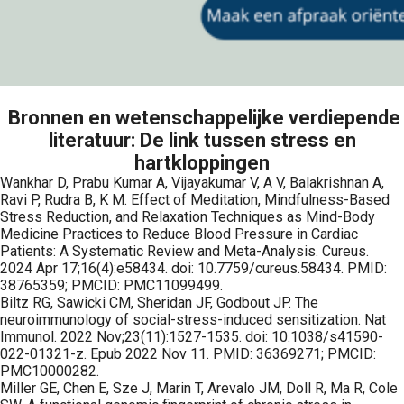
Bronnen en wetenschappelijke verdiepende
literatuur: De link tussen stress en
hartkloppingen
Wankhar D, Prabu Kumar A, Vijayakumar V, A V, Balakrishnan A,
Ravi P, Rudra B, K M. Effect of Meditation, Mindfulness-Based
Stress Reduction, and Relaxation Techniques as Mind-Body
Medicine Practices to Reduce Blood Pressure in Cardiac
Patients: A Systematic Review and Meta-Analysis. Cureus.
2024 Apr 17;16(4):e58434. doi: 10.7759/cureus.58434. PMID:
38765359; PMCID: PMC11099499.
Biltz RG, Sawicki CM, Sheridan JF, Godbout JP. The
neuroimmunology of social-stress-induced sensitization. Nat
Immunol. 2022 Nov;23(11):1527-1535. doi: 10.1038/s41590-
022-01321-z. Epub 2022 Nov 11. PMID: 36369271; PMCID:
PMC10000282.
Miller GE, Chen E, Sze J, Marin T, Arevalo JM, Doll R, Ma R, Cole