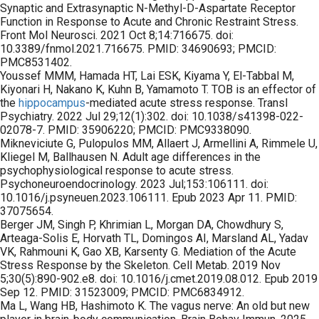
Synaptic and Extrasynaptic N-Methyl-D-Aspartate Receptor
Function in Response to Acute and Chronic Restraint Stress.
Front Mol Neurosci. 2021 Oct 8;14:716675. doi:
10.3389/fnmol.2021.716675. PMID: 34690693; PMCID:
PMC8531402.
Youssef MMM, Hamada HT, Lai ESK, Kiyama Y, El-Tabbal M,
Kiyonari H, Nakano K, Kuhn B, Yamamoto T. TOB is an effector of
the
hippocampus
-mediated acute stress response. Transl
Psychiatry. 2022 Jul 29;12(1):302. doi: 10.1038/s41398-022-
02078-7. PMID: 35906220; PMCID: PMC9338090.
Mikneviciute G, Pulopulos MM, Allaert J, Armellini A, Rimmele U,
Kliegel M, Ballhausen N. Adult age differences in the
psychophysiological response to acute stress.
Psychoneuroendocrinology. 2023 Jul;153:106111. doi:
10.1016/j.psyneuen.2023.106111. Epub 2023 Apr 11. PMID:
37075654.
Berger JM, Singh P, Khrimian L, Morgan DA, Chowdhury S,
Arteaga-Solis E, Horvath TL, Domingos AI, Marsland AL, Yadav
VK, Rahmouni K, Gao XB, Karsenty G. Mediation of the Acute
Stress Response by the Skeleton. Cell Metab. 2019 Nov
5;30(5):890-902.e8. doi: 10.1016/j.cmet.2019.08.012. Epub 2019
Sep 12. PMID: 31523009; PMCID: PMC6834912.
Ma L, Wang HB, Hashimoto K. The vagus nerve: An old but new