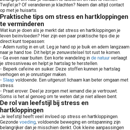
Twijfel je? Of veranderen je klachten? Neem dan altijd contact
op met je huisarts.
Praktische tips om stress en hartkloppingen
te verminderen
Wat kun je doen als je merkt dat stress en hartkloppingen je
leven beïnvloeden? Hier zijn een paar praktische tips die je
direct kunt toepassen:
- Adem rustig in en uit. Leg je hand op je buik en adem langzaam
naar je hand toe. Dit helpt je zenuwstelsel tot rust te komen.
- Ga even naar buiten. Een korte wandeling in
de natuur
verlaagt
je stressniveau en helpt je hartslag te herstellen.
- Beperk cafeïne en suiker. Deze stoffen kunnen je hartslag
verhogen en je onrustiger maken.
-
Slaap
voldoende. Een uitgerust lichaam kan beter omgaan met
stress.
- Praat erover. Deel je zorgen met iemand die je vertrouwt.
Soms is het al genoeg om te weten dat je niet alleen bent.
De rol van leefstijl bij stress en
hartkloppingen
Je leefstijl heeft veel invloed op stress en hartkloppingen.
Gezonde
voeding
, voldoende beweging en ontspanning zijn
belangrijker dan je misschien denkt. Ook kleine aanpassingen