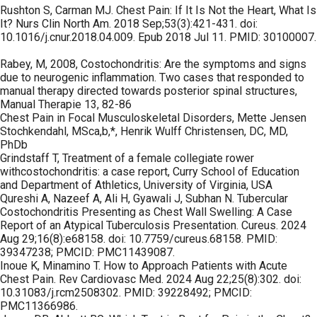
Rushton S, Carman MJ. Chest Pain: If It Is Not the Heart, What Is
It? Nurs Clin North Am. 2018 Sep;53(3):421-431. doi:
10.1016/j.cnur.2018.04.009. Epub 2018 Jul 11. PMID: 30100007.
Rabey, M, 2008, Costochondritis: Are the symptoms and signs
due to neurogenic inflammation. Two cases that responded to
manual therapy directed towards posterior spinal structures,
Manual Therapie 13, 82-86
Chest Pain in Focal Musculoskeletal Disorders, Mette Jensen
Stochkendahl, MSca,b,*, Henrik Wulff Christensen, DC, MD,
PhDb
Grindstaff T, Treatment of a female collegiate rower
withcostochondritis: a case report, Curry School of Education
and Department of Athletics, University of Virginia, USA
Qureshi A, Nazeef A, Ali H, Gyawali J, Subhan N. Tubercular
Costochondritis Presenting as Chest Wall Swelling: A Case
Report of an Atypical Tuberculosis Presentation. Cureus. 2024
Aug 29;16(8):e68158. doi: 10.7759/cureus.68158. PMID:
39347238; PMCID: PMC11439087.
Inoue K, Minamino T. How to Approach Patients with Acute
Chest Pain. Rev Cardiovasc Med. 2024 Aug 22;25(8):302. doi:
10.31083/j.rcm2508302. PMID: 39228492; PMCID:
PMC11366986.