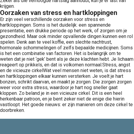
Zeker als die verhoogde hartslag aanhoudt, kun je er last van
krijgen.
Oorzaken van stress en hartkloppingen
Er zijn veel verschillende oorzaken voor stress en
hartkloppingen. Soms is het duidelijk: een spannende
presentatie, een drukke periode op het werk, of zorgen om je
gezondheid. Maar ook minder opvallende dingen kunnen een rol
spelen. Denk aan te veel koffie, een slechte nachtrust,
hormonale schommelingen of zelfs bepaalde medicijnen. Soms
is het een combinatie van factoren. Het is belangrijk om te
weten dat je niet ‘gek’ bent als je deze klachten hebt. Je lichaam
reageert op prikkels, en dat is volkomen normaal.Stress, angst
en de vicieuze cirkelWat veel mensen niet weten, is dat stress
en hartkloppingen elkaar kunnen versterken. Je voelt je hart
bonzen, schrikt daarvan, en maakt je zorgen. Die zorgen zorgen
weer voor extra stress, waardoor je hart nog sneller gaat
kloppen. Zo beland je in een vicieuze cirkel. Dit is een heel
herkenbaar patroon, en je bent zeker niet de enige die hierin
vastloopt. Het goede nieuws: er zijn manieren om deze cirkel te
doorbreken.