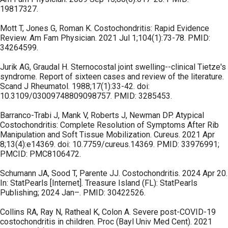
19817327.
Mott T, Jones G, Roman K. Costochondritis: Rapid Evidence
Review. Am Fam Physician. 2021 Jul 1;104(1):73-78. PMID:
34264599.
Jurik AG, Graudal H. Sternocostal joint swelling--clinical Tietze's
syndrome. Report of sixteen cases and review of the literature.
Scand J Rheumatol. 1988;17(1):33-42. doi:
10.3109/03009748809098757. PMID: 3285453.
Barranco-Trabi J, Mank V, Roberts J, Newman DP. Atypical
Costochondritis: Complete Resolution of Symptoms After Rib
Manipulation and Soft Tissue Mobilization. Cureus. 2021 Apr
8;13(4):e14369. doi: 10.7759/cureus.14369. PMID: 33976991;
PMCID: PMC8106472.
Schumann JA, Sood T, Parente JJ. Costochondritis. 2024 Apr 20.
In: StatPearls [Internet]. Treasure Island (FL): StatPearls
Publishing; 2024 Jan–. PMID: 30422526.
Collins RA, Ray N, Ratheal K, Colon A. Severe post-COVID-19
costochondritis in children. Proc (Bayl Univ Med Cent). 2021