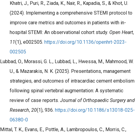
Khatri, J., Puri, R., Ziada, K., Nair, R., Kapadia, S., & Khot, U.
(2024). Implementing a comprehensive STEMI protocol to
improve care metrics and outcomes in patients with in-
hospital STEMI: An observational cohort study.
Open Heart
,
11
(1), e002505.
https://doi.org/10.1136/openhrt-2023-
002505
Lubbad, O., Morassi, G. L., Lubbad, L., Hwessa, M., Mahmood, W.
U., & Mazarakis, N. K. (2025). Presentations, management
strategies, and outcomes of intracardiac cement embolism
following spinal vertebral augmentation: A systematic
review of case reports.
Journal of Orthopaedic Surgery and
Research
,
20
(1), 936.
https://doi.org/10.1186/s13018-025-
06380-0
Mittal, T. K., Evans, E., Pottle, A., Lambropoulos, C., Morris, C.,