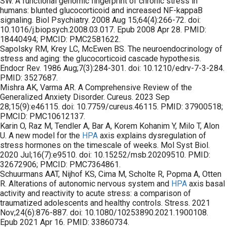
SW. A functional genomic fingerprint of chronic stress in
humans: blunted glucocorticoid and increased NF-kappaB
signaling. Biol Psychiatry. 2008 Aug 15;64(4):266-72. doi:
10.1016/j.biopsych.2008.03.017. Epub 2008 Apr 28. PMID:
18440494; PMCID: PMC2581622.
Sapolsky RM, Krey LC, McEwen BS. The neuroendocrinology of
stress and aging: the glucocorticoid cascade hypothesis.
Endocr Rev. 1986 Aug;7(3):284-301. doi: 10.1210/edrv-7-3-284.
PMID: 3527687.
Mishra AK, Varma AR. A Comprehensive Review of the
Generalized Anxiety Disorder. Cureus. 2023 Sep
28;15(9):e46115. doi: 10.7759/cureus.46115. PMID: 37900518;
PMCID: PMC10612137.
Karin O, Raz M, Tendler A, Bar A, Korem Kohanim Y, Milo T, Alon
U. A new model for the
HPA
axis explains dysregulation of
stress hormones on the timescale of weeks. Mol Syst Biol.
2020 Jul;16(7):e9510. doi: 10.15252/msb.20209510. PMID:
32672906; PMCID: PMC7364861.
Schuurmans AAT, Nijhof KS, Cima M, Scholte R, Popma A, Otten
R. Alterations of autonomic nervous system and
HPA
axis basal
activity and reactivity to acute stress: a comparison of
traumatized adolescents and healthy controls. Stress. 2021
Nov;24(6):876-887. doi: 10.1080/10253890.2021.1900108.
Epub 2021 Apr 16. PMID: 33860734.