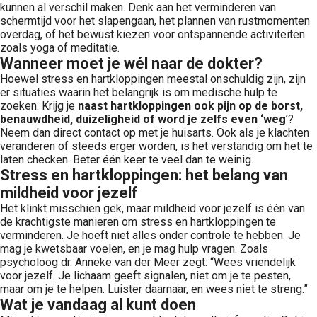
kunnen al verschil maken. Denk aan het verminderen van
schermtijd voor het slapengaan, het plannen van rustmomenten
overdag, of het bewust kiezen voor ontspannende activiteiten
zoals yoga of meditatie.
Wanneer moet je wél naar de dokter?
Hoewel stress en hartkloppingen meestal onschuldig zijn, zijn
er situaties waarin het belangrijk is om medische hulp te
zoeken. Krijg je
naast hartkloppingen ook pijn op de borst,
benauwdheid, duizeligheid of word je zelfs even ‘weg
’?
Neem dan direct contact op met je huisarts. Ook als je klachten
veranderen of steeds erger worden, is het verstandig om het te
laten checken. Beter één keer te veel dan te weinig.
Stress en hartkloppingen: het belang van
mildheid voor jezelf
Het klinkt misschien gek, maar mildheid voor jezelf is één van
de krachtigste manieren om stress en hartkloppingen te
verminderen. Je hoeft niet alles onder controle te hebben. Je
mag je kwetsbaar voelen, en je mag hulp vragen. Zoals
psycholoog dr. Anneke van der Meer zegt: “Wees vriendelijk
voor jezelf. Je lichaam geeft signalen, niet om je te pesten,
maar om je te helpen. Luister daarnaar, en wees niet te streng.”
Wat je vandaag al kunt doen