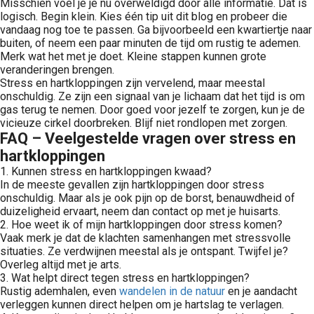
Misschien voel je je nu overweldigd door alle informatie. Dat is
logisch. Begin klein. Kies één tip uit dit blog en probeer die
vandaag nog toe te passen. Ga bijvoorbeeld een kwartiertje naar
buiten, of neem een paar minuten de tijd om rustig te ademen.
Merk wat het met je doet. Kleine stappen kunnen grote
veranderingen brengen.
Stress en hartkloppingen zijn vervelend, maar meestal
onschuldig. Ze zijn een signaal van je lichaam dat het tijd is om
gas terug te nemen. Door goed voor jezelf te zorgen, kun je de
vicieuze cirkel doorbreken. Blijf niet rondlopen met zorgen.
FAQ – Veelgestelde vragen over stress en
hartkloppingen
1. Kunnen stress en hartkloppingen kwaad?
In de meeste gevallen zijn hartkloppingen door stress
onschuldig. Maar als je ook pijn op de borst, benauwdheid of
duizeligheid ervaart, neem dan contact op met je huisarts.
2. Hoe weet ik of mijn hartkloppingen door stress komen?
Vaak merk je dat de klachten samenhangen met stressvolle
situaties. Ze verdwijnen meestal als je ontspant. Twijfel je?
Overleg altijd met je arts.
3. Wat helpt direct tegen stress en hartkloppingen?
Rustig ademhalen, even
wandelen in de natuur
en je aandacht
verleggen kunnen direct helpen om je hartslag te verlagen.