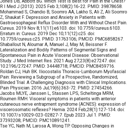
Jones DB, Abbott BG. Which Test is Best for Pain in the Chest?
R I Med J (2013). 2025 Feb 3;108(2):16-22. PMID: 39878658.
Mohammad S, Chandio B, Soomro AA, Lakho S, Ali Z, Ali Soomro
Z, Shaukat F. Depression and Anxiety in Patients with
Gastroesophageal Reflux Disorder With and Without Chest Pain.
Cureus. 2019 Nov 8;11(11):e6103. doi: 10.7759/cureus.6103.
Erratum in: Cureus. 2019 Dec 10;11(12):c25. doi:
10.7759/cureus.c25. PMID: 31763106; PMCID: PMC6858267.
Shaballout N, Aloumar A, Manuel J, May M, Beissner F.
Lateralization and Bodily Patterns of Segmental Signs and
Spontaneous Pain in Acute Visceral Disease: Observational
Study. J Med Internet Res. 2021 Aug 27;23(8):e27247. doi:
10.2196/27247. PMID: 34448718; PMCID: PMC8459716.
Roldan CJ, Huh BK. Iliocostalis Thoracis-Lumborum Myofascial
Pain: Reviewing a Subgroup of a Prospective, Randomized,
Blinded Trial. A Challenging Diagnosis with Clinical Implications.
Pain Physician. 2016 Jul;19(6):363-72. PMID: 27454266.
Jacobs MLYE, Janssen L, Stassen LPS, Scheltinga MRM,
Roumen RMH. Visceral symptoms in patients with anterior
cutaneous nerve entrapment syndrome (ACNES): expression of
viscerosomatic reflexes? Hernia. 2024 Feb;28(1):127-134. doi:
10.1007/s10029-023-02827-7. Epub 2023 Jul 1. PMID:
37393208; PMCID: PMC10891241.
Tse YC, Nath M, Larosa A, Wong TP. Opposing Changes in