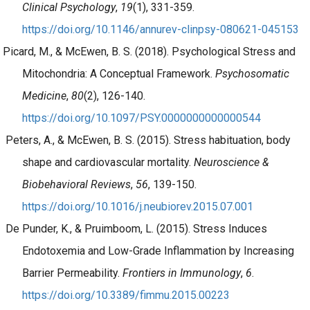
Clinical Psychology
,
19
(1), 331-359.
https://doi.org/10.1146/annurev-clinpsy-080621-045153
Picard, M., & McEwen, B. S. (2018). Psychological Stress and
Mitochondria: A Conceptual Framework.
Psychosomatic
Medicine
,
80
(2), 126-140.
https://doi.org/10.1097/PSY.0000000000000544
Peters, A., & McEwen, B. S. (2015). Stress habituation, body
shape and cardiovascular mortality.
Neuroscience &
Biobehavioral Reviews
,
56
, 139-150.
https://doi.org/10.1016/j.neubiorev.2015.07.001
De Punder, K., & Pruimboom, L. (2015). Stress Induces
Endotoxemia and Low-Grade Inflammation by Increasing
Barrier Permeability.
Frontiers in Immunology
,
6
.
https://doi.org/10.3389/fimmu.2015.00223