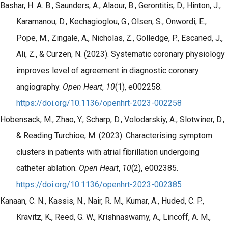
Bashar, H. A. B., Saunders, A., Alaour, B., Gerontitis, D., Hinton, J.,
Karamanou, D., Kechagioglou, G., Olsen, S., Onwordi, E.,
Pope, M., Zingale, A., Nicholas, Z., Golledge, P., Escaned, J.,
Ali, Z., & Curzen, N. (2023). Systematic coronary physiology
improves level of agreement in diagnostic coronary
angiography.
Open Heart
,
10
(1), e002258.
https://doi.org/10.1136/openhrt-2023-002258
Hobensack, M., Zhao, Y., Scharp, D., Volodarskiy, A., Slotwiner, D.,
& Reading Turchioe, M. (2023). Characterising symptom
clusters in patients with atrial fibrillation undergoing
catheter ablation.
Open Heart
,
10
(2), e002385.
https://doi.org/10.1136/openhrt-2023-002385
Kanaan, C. N., Kassis, N., Nair, R. M., Kumar, A., Huded, C. P.,
Kravitz, K., Reed, G. W., Krishnaswamy, A., Lincoff, A. M.,