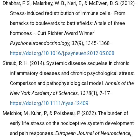
Dhabhar, F. S., Malarkey, W. B., Neri, E., & McEwen, B. S. (2012).
Stress-induced redistribution of immune cells—From
barracks to boulevards to battlefields: A tale of three
hormones – Curt Richter Award Winner.
Psychoneuroendocrinology
,
37
(9), 1345-1368.
https://doi.org/10.1016/j.psyneuen.2012.05.008
Straub, R. H. (2014). Systemic disease sequelae in chronic
inflammatory diseases and chronic psychological stress:
Comparison and pathophysiological model.
Annals of the
New York Academy of Sciences
,
1318
(1), 7-17.
https://doi.org/10.1111/nyas.12409
Melchior, M., Kuhn, P., & Poisbeau, P. (2022). The burden of
early life stress on the nociceptive system development
and pain responses.
European Journal of Neuroscience
,