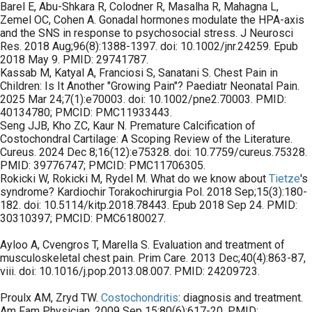
Barel E, Abu-Shkara R, Colodner R, Masalha R, Mahagna L,
Zemel OC, Cohen A. Gonadal hormones modulate the HPA-axis
and the SNS in response to psychosocial stress. J Neurosci
Res. 2018 Aug;96(8):1388-1397. doi: 10.1002/jnr.24259. Epub
2018 May 9. PMID: 29741787.
Kassab M, Katyal A, Franciosi S, Sanatani S. Chest Pain in
Children: Is It Another "Growing Pain"? Paediatr Neonatal Pain.
2025 Mar 24;7(1):e70003. doi: 10.1002/pne2.70003. PMID:
40134780; PMCID: PMC11933443.
Seng JJB, Kho ZC, Kaur N. Premature Calcification of
Costochondral Cartilage: A Scoping Review of the Literature.
Cureus. 2024 Dec 8;16(12):e75328. doi: 10.7759/cureus.75328.
PMID: 39776747; PMCID: PMC11706305.
Rokicki W, Rokicki M, Rydel M. What do we know about
Tietze
's
syndrome? Kardiochir Torakochirurgia Pol. 2018 Sep;15(3):180-
182. doi: 10.5114/kitp.2018.78443. Epub 2018 Sep 24. PMID:
30310397; PMCID: PMC6180027.
Ayloo A, Cvengros T, Marella S. Evaluation and treatment of
musculoskeletal chest pain. Prim Care. 2013 Dec;40(4):863-87,
viii. doi: 10.1016/j.pop.2013.08.007. PMID: 24209723.
Proulx AM, Zryd TW.
Costochondritis
: diagnosis and treatment.
Am Fam Physician. 2009 Sep 15;80(6):617-20. PMID: