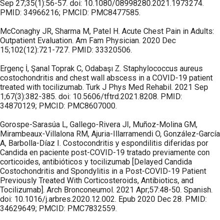
Sep 27;35(1):56-57. doi: 10.1080/08998280.2021.1973274.
PMID: 34966216; PMCID: PMC8477585.
McConaghy JR, Sharma M, Patel H. Acute Chest Pain in Adults:
Outpatient Evaluation. Am Fam Physician. 2020 Dec
15;102(12):721-727. PMID: 33320506.
Ergenç İ, Şanal Toprak C, Odabaşı Z. Staphylococcus aureus
costochondritis and chest wall abscess in a COVID-19 patient
treated with tocilizumab. Turk J Phys Med Rehabil. 2021 Sep
1;67(3):382-385. doi: 10.5606/tftrd.2021.8208. PMID:
34870129; PMCID: PMC8607000.
Gorospe-Sarasúa L, Gallego-Rivera JI, Muñoz-Molina GM,
Mirambeaux-Villalona RM, Ajuria-Illarramendi O, González-García
A, Barbolla-Díaz I. Costocondritis y espondilitis diferidas por
Candida en paciente post-COVID-19 tratado previamente con
corticoides, antibióticos y tocilizumab [Delayed Candida
Costochondritis and Spondylitis in a Post-COVID-19 Patient
Previously Treated With Corticosteroids, Antibiotics, and
Tocilizumab]. Arch Bronconeumol. 2021 Apr;57:48-50. Spanish.
doi: 10.1016/j.arbres.2020.12.002. Epub 2020 Dec 28. PMID:
34629649; PMCID: PMC7832559.