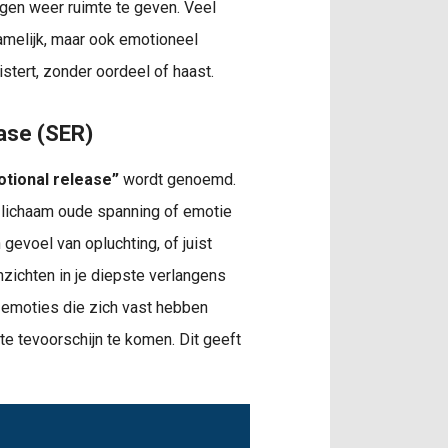
ogen weer ruimte te geven. Veel
hamelijk, maar ook emotioneel
istert, zonder oordeel of haast.
ease (SER)
otional release”
wordt genoemd.
e lichaam oude spanning of emotie
 gevoel van opluchting, of juist
nzichten in je diepste verlangens
t emoties die zich vast hebben
mte tevoorschijn te komen. Dit geeft