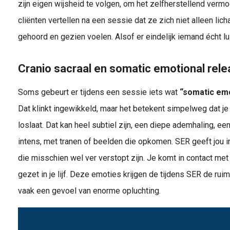
zijn eigen wijsheid te volgen, om het zelfherstellend verm
cliënten vertellen na een sessie dat ze zich niet alleen lic
gehoord en gezien voelen. Alsof er eindelijk iemand écht lu
Cranio sacraal en somatic emotional rel
Soms gebeurt er tijdens een sessie iets wat
“somatic em
Dat klinkt ingewikkeld, maar het betekent simpelweg dat j
loslaat. Dat kan heel subtiel zijn, een diepe ademhaling, een
intens, met tranen of beelden die opkomen. SER geeft jou i
die misschien wel ver verstopt zijn. Je komt in contact me
gezet in je lijf. Deze emoties krijgen de tijdens SER de rui
vaak een gevoel van enorme opluchting.