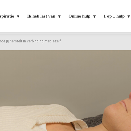
spiratie
Ik heb last van
Online hulp
1 op 1 hulp
oe jij herstelt in verbinding met jezelf