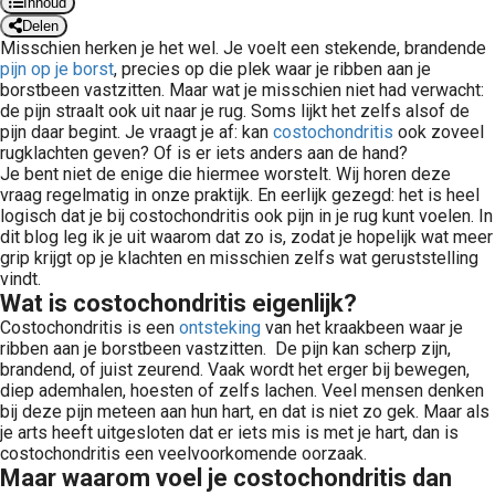
Inhoud
Delen
Misschien herken je het wel. Je voelt een stekende, brandende
pijn op je borst
, precies op die plek waar je ribben aan je
borstbeen vastzitten. Maar wat je misschien niet had verwacht:
de pijn straalt ook uit naar je rug. Soms lijkt het zelfs alsof de
pijn daar begint. Je vraagt je af: kan
costochondritis
ook zoveel
rugklachten geven? Of is er iets anders aan de hand?
Je bent niet de enige die hiermee worstelt. Wij horen deze
vraag regelmatig in onze praktijk. En eerlijk gezegd: het is heel
logisch dat je bij costochondritis ook pijn in je rug kunt voelen. In
dit blog leg ik je uit waarom dat zo is, zodat je hopelijk wat meer
grip krijgt op je klachten en misschien zelfs wat geruststelling
vindt.
Wat is costochondritis eigenlijk?
Costochondritis is een
ontsteking
van het kraakbeen waar je
ribben aan je borstbeen vastzitten. De pijn kan scherp zijn,
brandend, of juist zeurend. Vaak wordt het erger bij bewegen,
diep ademhalen, hoesten of zelfs lachen. Veel mensen denken
bij deze pijn meteen aan hun hart, en dat is niet zo gek. Maar als
je arts heeft uitgesloten dat er iets mis is met je hart, dan is
costochondritis een veelvoorkomende oorzaak.
Maar waarom voel je costochondritis dan