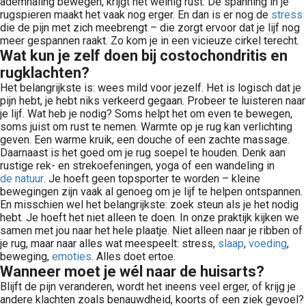
ademhaling bewegen, krijgt het weinig rust. De spanning in je
rugspieren maakt het vaak nog erger. En dan is er nog de
stress
die de pijn met zich meebrengt – die zorgt ervoor dat je lijf nog
meer gespannen raakt. Zo kom je in een vicieuze cirkel terecht.
Wat kun je zelf doen bij costochondritis en
rugklachten?
Het belangrijkste is: wees mild voor jezelf. Het is logisch dat je
pijn hebt, je hebt niks verkeerd gegaan. Probeer te luisteren naar
je lijf. Wat heb je nodig? Soms helpt het om even te bewegen,
soms juist om rust te nemen. Warmte op je rug kan verlichting
geven. Een warme kruik, een douche of een zachte massage.
Daarnaast is het goed om je rug soepel te houden. Denk aan
rustige rek- en strekoefeningen, yoga of een wandeling in
de natuur
. Je hoeft geen topsporter te worden – kleine
bewegingen zijn vaak al genoeg om je lijf te helpen ontspannen.
En misschien wel het belangrijkste: zoek steun als je het nodig
hebt. Je hoeft het niet alleen te doen. In onze praktijk kijken we
samen met jou naar het hele plaatje. Niet alleen naar je ribben of
je rug, maar naar alles wat meespeelt: stress,
slaap
,
voeding
,
beweging,
emoties
. Alles doet ertoe.
Wanneer moet je wél naar de huisarts?
Blijft de pijn veranderen, wordt het ineens veel erger, of krijg je
andere klachten zoals benauwdheid, koorts of een ziek gevoel?