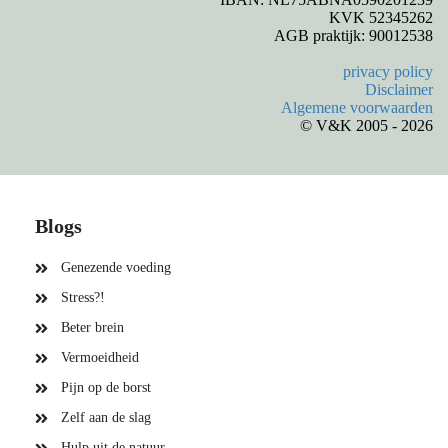
KVK 52345262
AGB praktijk: 90012538
privacy policy
Disclaimer
Algemene voorwaarden
© V&K 2005 - 2026
Blogs
Genezende voeding
Stress?!
Beter brein
Vermoeidheid
Pijn op de borst
Zelf aan de slag
Hulp uit de natuur