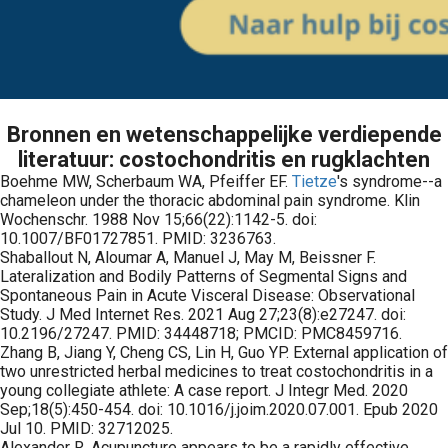
Bronnen en wetenschappelijke verdiepende
literatuur: costochondritis en rugklachten
Boehme MW, Scherbaum WA, Pfeiffer EF.
Tietze
's syndrome--a
chameleon under the thoracic abdominal pain syndrome. Klin
Wochenschr. 1988 Nov 15;66(22):1142-5. doi:
10.1007/BF01727851. PMID: 3236763.
Shaballout N, Aloumar A, Manuel J, May M, Beissner F.
Lateralization and Bodily Patterns of Segmental Signs and
Spontaneous Pain in Acute Visceral Disease: Observational
Study. J Med Internet Res. 2021 Aug 27;23(8):e27247. doi:
10.2196/27247. PMID: 34448718; PMCID: PMC8459716.
Zhang B, Jiang Y, Cheng CS, Lin H, Guo YP. External application of
two unrestricted herbal medicines to treat costochondritis in a
young collegiate athlete: A case report. J Integr Med. 2020
Sep;18(5):450-454. doi: 10.1016/j.joim.2020.07.001. Epub 2020
Jul 10. PMID: 32712025.
Alexander R. Acupuncture appears to be a rapidly effective