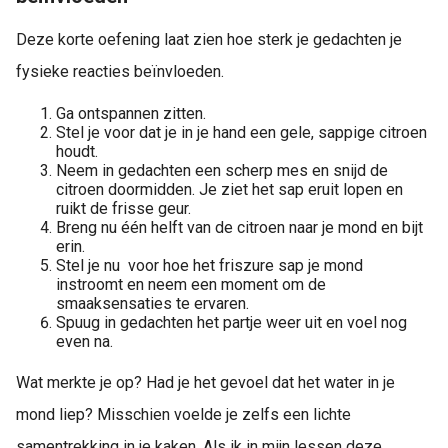
Deze korte oefening laat zien hoe sterk je gedachten je
fysieke reacties beïnvloeden.
Ga ontspannen zitten.
Stel je voor dat je in je hand een gele, sappige citroen
houdt.
Neem in gedachten een scherp mes en snijd de
citroen doormidden. Je ziet het sap eruit lopen en
ruikt de frisse geur.
Breng nu één helft van de citroen naar je mond en bijt
erin.
Stel je nu voor hoe het friszure sap je mond
instroomt en neem een moment om de
smaaksensaties te ervaren.
Spuug in gedachten het partje weer uit en voel nog
even na.
Wat merkte je op? Had je het gevoel dat het water in je
mond liep? Misschien voelde je zelfs een lichte
samentrekking in je kaken. Als ik in mijn lessen deze